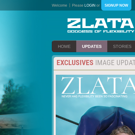
Welcome
Please
LOGIN
or
SIGNUP NOW
HOME
UPDATES
STORIES
EXCLUSIVES
IMAGE UPDA